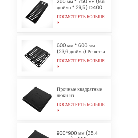
250 мм * 750 мм (9,8
дюйма * 29,5) D400
Решетки для траншеи
ПОСМОТРЕТЬ БОЛЬШЕ
для оврагов средней
мощности
600 мм * 600 мм
(23,6 дюйма) Решетка
верхнего входа
ПОСМОТРЕТЬ БОЛЬШЕ
средней нагрузки
D400
Прочные квадратные
люки из
высокопрочного
ПОСМОТРЕТЬ БОЛЬШЕ
чугуна F900 размером
700*700 мм (27,6
дюйма) применяются в
аэропортах.
900*900 мм (35,4