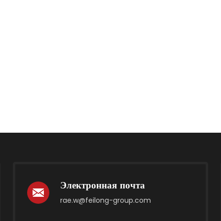
Электронная почта
rae.w@feilong-group.com