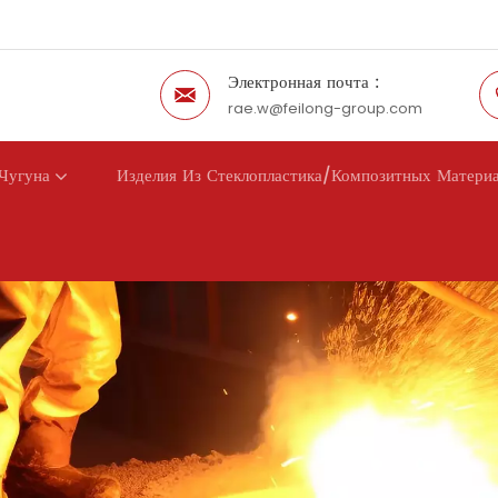
Электронная почта :
rae.w@feilong-group.com
Чугуна
Изделия Из Стеклопластика/композитных Матери