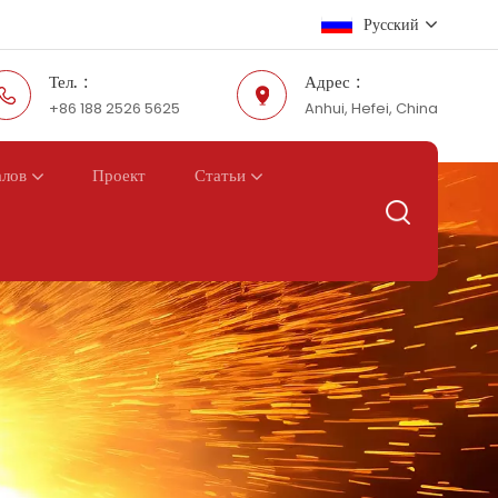
Русский
Тел. :
Адрес :
+86 188 2526 5625
Anhui, Hefei, China
English
Русский
Проект
алов
Статьи
Español
عربي