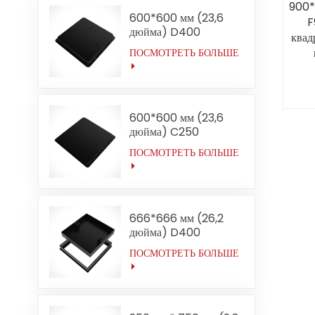
900*
600*600 мм (23,6
F
дюйма) D400
квад
Квадратные крышки
ПОСМОТРЕТЬ БОЛЬШЕ
люков из ковкого
при
чугуна для средних
условий эксплуатации
600*600 мм (23,6
дюйма) C250
Квадратные крышки
ПОСМОТРЕТЬ БОЛЬШЕ
люков из ковкого
чугуна для средних
условий эксплуатации
Прямая продажа от
производителя
666*666 мм (26,2
дюйма) D400
Утопленные крышки
ПОСМОТРЕТЬ БОЛЬШЕ
люков из ковкого
чугуна для средних
условий эксплуатации