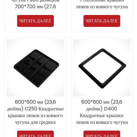
700*700 мм (27,6
люков из ковкого чугуна
дюйма) применяются в
для средних условий
аэропортах.
эксплуатации
ЧИТАТЬ ДАЛЕЕ
ЧИТАТЬ ДАЛЕЕ
600*600 мм (23,6
600*600 мм (23,6
дюйма) C250 Квадратные
дюйма) D400
крышки люков из ковкого
Квадратные крышки
чугуна для средних
люков из ковкого чугуна
условий эксплуатации
для средних условий
Прямая продажа от
эксплуатации
ЧИТАТЬ ДАЛЕЕ
ЧИТАТЬ ДАЛЕЕ