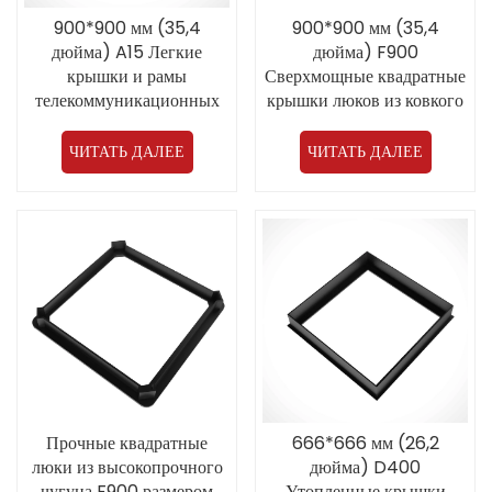
900*900 мм (35,4
900*900 мм (35,4
дюйма) A15 Легкие
дюйма) F900
крышки и рамы
Сверхмощные квадратные
телекоммуникационных
крышки люков из ковкого
люков с двойным
чугуна применяются в
открытием из ковкого
аэропорту
ЧИТАТЬ ДАЛЕЕ
ЧИТАТЬ ДАЛЕЕ
чугуна
Прочные квадратные
666*666 мм (26,2
люки из высокопрочного
дюйма) D400
чугуна F900 размером
Утопленные крышки