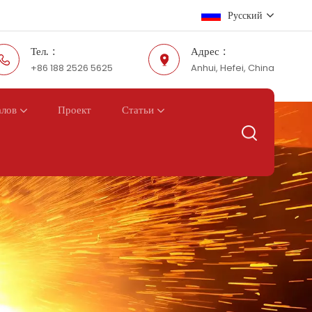
Русский
Тел. :
Адрес :
+86 188 2526 5625
Anhui, Hefei, China
English
Русский
Проект
алов
Статьи
Español
عربي