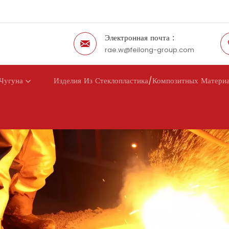
Электронная почта :
rae.w@feilong-group.com
Чугуна
Изделия Из Стеклопластика/композитных Матери