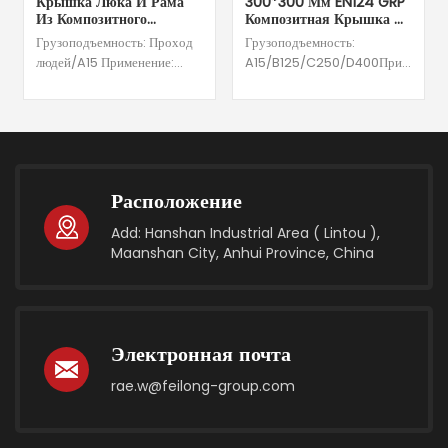
Крышка Люка И Рама
300*300 Мм EN124 GRP
Из Композитного
Композитная Крышка И
Материала FRP BMC
Рамка Люка В
Грузоподъемность: Проход
Грузоподъемность:
EN124 Квадратной
Квадратной Форме
людей/A15 Применение:
A15/B125/C250/D400Приложени
Формы
пешеходы и велосипедисты,
и велосипедисты/
200*200/250*250 От
Производителя Для
подъездные пути и
Подъездные пути и
Общественных Мест На
автостоянки Материал:
автостоянки/Медленное
Открытом Воздухе
стекловолокно, смола и т. д.
интенсивное движение/
Цвет: возможен
Медленное интенсивное
индивидуальный заказ
движениеМатериал:
Расположение
Очистить Открыто:176*176
стекловолокно, смола и т.
мм/225*225 мм /Размеры
д.Цвет:Доступна
Add: Hanshan Industrial Area ( Lintou ),
крышки:
настройкаПрозрачный
Maanshan City, Anhui Province, China
200мм*200мм*30мм/250мм*250мм*30мм
открытый: 270,6*270,6
Размеры
ммРазмер крышки: 300
рамы:260мм*260мм*40мм/300мм*300мм*40мм
мм*300 мм*28,5 ммРазмер
Навесной:Нет Логотип
рамы: 359 мм*359 мм*38,3
настройки: доступен
ммНавесной: НетЛоготип
Электронная почта
Сертификаты: ISO9001,
настройки:ДоступныйСертификаты
ISO14001, ISO45001, CE
ISO9001, ISO14001,
rae.w@feilong-group.com
ISO45001, CE