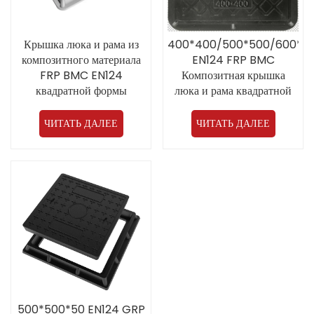
Крышка люка и рама из
400*400/500*500/600*6
композитного материала
EN124 FRP BMC
FRP BMC EN124
Композитная крышка
квадратной формы
люка и рама квадратной
200*200/250*250 от
формы от китайского
производителя для
производителя Прямая
ЧИТАТЬ ДАЛЕЕ
ЧИТАТЬ ДАЛЕЕ
общественных мест на
продажа
открытом воздухе
500*500*50 EN124 GRP