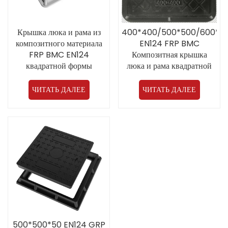
Крышка люка и рама из
400*400/500*500/600*6
композитного материала
EN124 FRP BMC
FRP BMC EN124
Композитная крышка
квадратной формы
люка и рама квадратной
200*200/250*250 от
формы от китайского
производителя для
производителя Прямая
ЧИТАТЬ ДАЛЕЕ
ЧИТАТЬ ДАЛЕЕ
общественных мест на
продажа
открытом воздухе
500*500*50 EN124 GRP