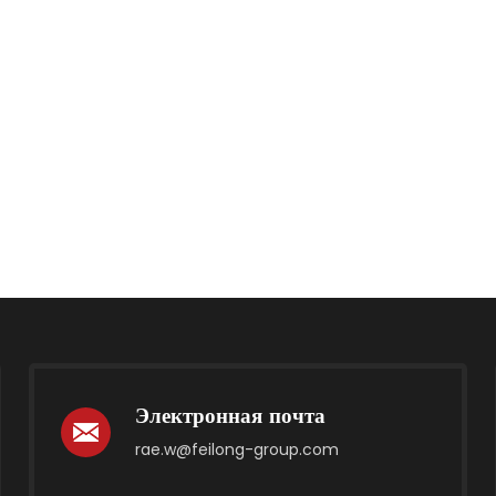
Электронная почта
rae.w@feilong-group.com