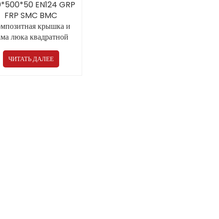
*500*50 EN124 GRP
FRP SMC BMC
мпозитная крышка и
ама люка квадратной
мы, прямая продажа от
айского производителя
ЧИТАТЬ ДАЛЕЕ