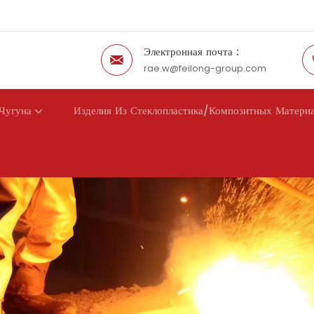
Электронная почта :
rae.w@feilong-group.com
Чугуна
Изделия Из Стеклопластика/композитных Матери