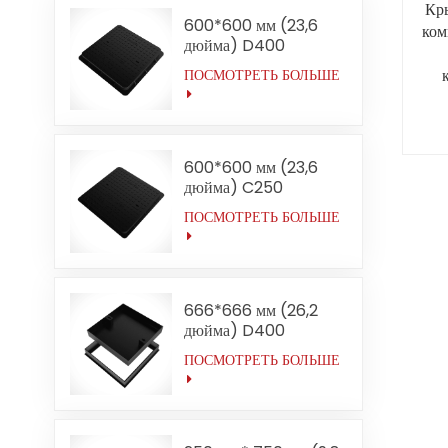
Кр
600*600 мм (23,6
ком
дюйма) D400
Квадратные крышки
ПОСМОТРЕТЬ БОЛЬШЕ
люков из ковкого
20
чугуна для средних
условий эксплуатации
об
600*600 мм (23,6
дюйма) C250
Квадратные крышки
ПОСМОТРЕТЬ БОЛЬШЕ
люков из ковкого
чугуна для средних
условий эксплуатации
Прямая продажа от
производителя
666*666 мм (26,2
дюйма) D400
Утопленные крышки
ПОСМОТРЕТЬ БОЛЬШЕ
люков из ковкого
чугуна для средних
условий эксплуатации