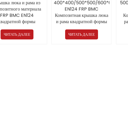
ышка люка и рама из
500
400*400/500*500/600*600
позитного материала
EN124 FRP BMC
FRP BMC EN124
Ко
Композитная крышка люка
квадратной формы
р
и рама квадратной формы
0*200/250*250 от
фор
от китайского
производителя для
кит
производителя Прямая
ЧИТАТЬ ДАЛЕЕ
ЧИТАТЬ ДАЛЕЕ
щественных мест на
продажа
открытом воздухе