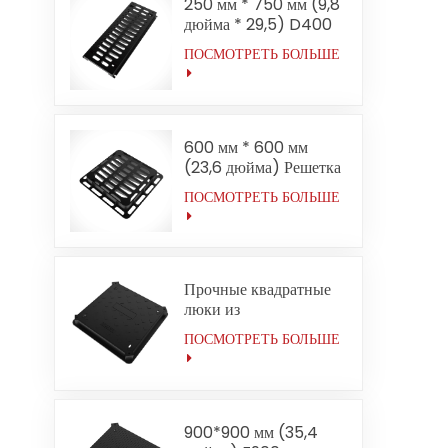
250 мм * 750 мм (9,8
дюйма * 29,5) D400
Решетки для траншеи
ПОСМОТРЕТЬ БОЛЬШЕ
для оврагов средней
мощности
600 мм * 600 мм
(23,6 дюйма) Решетка
верхнего входа
ПОСМОТРЕТЬ БОЛЬШЕ
средней нагрузки
D400
Прочные квадратные
люки из
высокопрочного
ПОСМОТРЕТЬ БОЛЬШЕ
чугуна F900 размером
700*700 мм (27,6
дюйма) применяются в
аэропортах.
900*900 мм (35,4