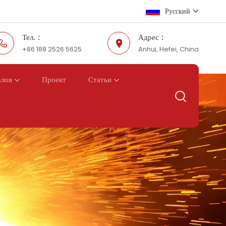
Русский
Тел. :
Адрес :
+86 188 2526 5625
Anhui, Hefei, China
English
Русский
Проект
алов
Статьи
Español
عربي